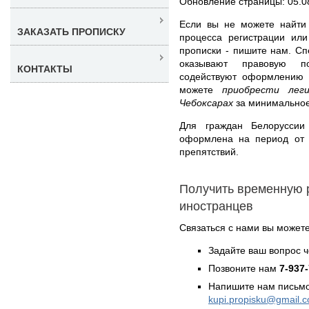
Обновление страницы: 05.0
Если вы не можете найти
ЗАКАЗАТЬ ПРОПИСКУ
процесса регистрации ил
прописки - пишите нам. С
оказывают правовую 
КОНТАКТЫ
содействуют оформлению 
можете
приобрести лег
Чебоксарах
за минимальное
Для граждан Белоруссии
оформлена на период от 
препятствий.
Получить временную 
иностранцев
Связаться с нами вы может
Задайте ваш вопрос 
Позвоните нам
7-937
Напишите нам письмо
kupi.propisku@gmail.